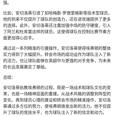
强。
比如，安切洛蒂引进了如哈梅斯·罗德里格斯等技术型球员，
他的到来不仅提升了球队的创造力，还在进攻端提供了更多
的选择。此外，安切洛蒂还注重加强中场的防守硬度，引入
了阿兰和杜库雷这样的球员，这使得球队在控制比赛节奏方
面更加得心应手。
通过这一系列精准的引援操作，安切洛蒂使得埃弗顿的整体
实力得到了大幅提升。转会市场的成功运作为球队注入了新
的活力，也让球队能够在英超中与更强的对手竞争，为未来
的长远发展奠定了基础。
总结：
安切洛蒂执教埃弗顿的过程，既是一场战术和球队文化的变
革，也是一场精神层面的重建。从战术风格的调整到阵型的
变化，再到球员心理的建设和转会市场的精准操作，安切洛
蒂通过多方位的努力，使埃弗顿焕发出新的活力。他不仅提
升了球队的竞技水平，也为球队注入了新的信念和动力。