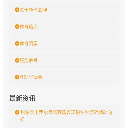
关于华体会hth
体育热点
体育明星
服务宗旨
互动华体会
最新资讯
科尔宾卡罗尔最新赛场表现职业生涯近期动向
一览