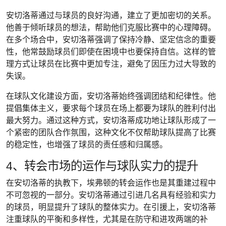
安切洛蒂通过与球员的良好沟通，建立了更加密切的关系。
他善于倾听球员的想法，帮助他们克服比赛中的心理障碍。
在多个场合中，安切洛蒂强调了保持冷静、坚定信念的重要
性，他常鼓励球员们即使在困境中也要保持自信。这样的管
理方式让球员在比赛中更加专注，避免了因压力过大导致的
失误。
在球队文化建设方面，安切洛蒂始终强调团结和纪律性。他
提倡集体主义，要求每个球员在场上都要为球队的胜利付出
最大努力。通过这种方式，安切洛蒂成功地让球队形成了一
个紧密的团队合作氛围，这种文化不仅帮助球队提高了比赛
的稳定性，也增强了球员的责任感和归属感。
4、转会市场的运作与球队实力的提升
在安切洛蒂的执教下，埃弗顿的转会运作也是其重建过程中
不可忽视的一部分。安切洛蒂通过引进几名具有经验和实力
的球员，明显提升了球队的整体实力。在引援上，安切洛蒂
注重球队的平衡和多样性，尤其是在防守和进攻两端的补