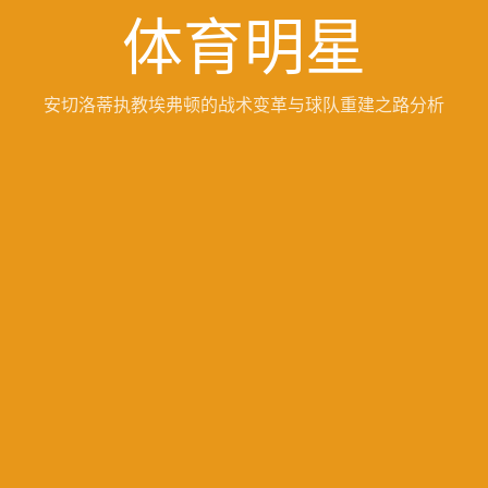
体育明星
安切洛蒂执教埃弗顿的战术变革与球队重建之路分析