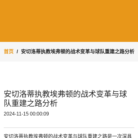
首页
安切洛蒂执教埃弗顿的战术变革与球队重建之路分析
安切洛蒂执教埃弗顿的战术变革与球
队重建之路分析
2024-11-15 00:00:09
安切洛蒂执教埃弗顿的战术变革与球队重建之路是一次深具