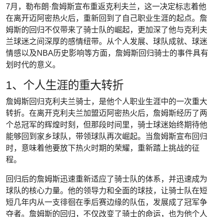
7月，勒布朗·詹姆斯宣布重返克利夫兰，这一决定标志着他
在离开迈阿密热火后，重新回到了自己职业生涯的起点。詹
姆斯的回归不仅带来了骑士队的崛起，更加深了他与克利夫
兰球迷之间深厚的感情纽带。从个人发展、球队成就、球迷
情感以及NBA历史影响等方面，詹姆斯回归骑士的事件具有
划时代的意义。
1、个人生涯的重大转折
詹姆斯回归克利夫兰骑士，是他个人职业生涯中的一次重大
转折。在离开克利夫兰加盟迈阿密热火后，詹姆斯经历了两
个总冠军的辉煌时刻，但那段时间里，骑士球迷始终期待他
能够回到家乡球队，带领球队再次崛起。当詹姆斯宣布回归
时，意味着他要放下热火时期的荣耀，重新踏上挑战的征
程。
回归后的詹姆斯迅速重新适应了骑士队的体系，并迅速成为
球队的核心力量。他的领导力和全面的球技，让骑士队在短
短几年内从一支徘徊在季后赛边缘的队伍，发展成了冠军争
夺者。詹姆斯的回归，不仅改变了骑士的命运，也为他个人