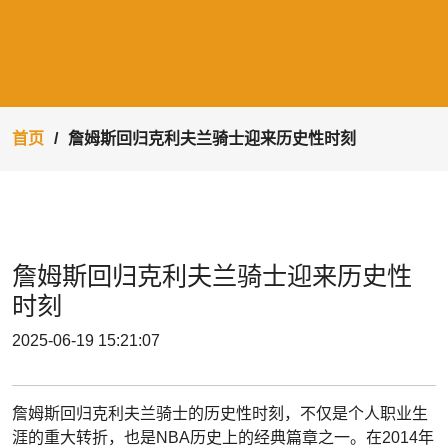
首页
詹姆斯回归克利夫兰骑士迎来历史性时刻
詹姆斯回归克利夫兰骑士迎来历史性
时刻
2025-06-19 15:21:07
詹姆斯回归克利夫兰骑士的历史性时刻，不仅是个人职业生
涯的重大转折，也是NBA历史上的经典篇章之一。在2014年