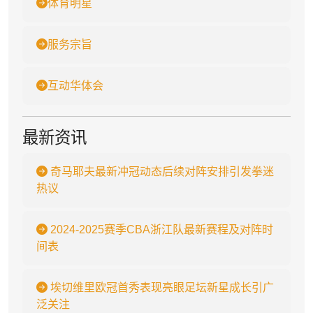
体育明星
服务宗旨
互动华体会
最新资讯
奇马耶夫最新冲冠动态后续对阵安排引发拳迷
热议
2024-2025赛季CBA浙江队最新赛程及对阵时
间表
埃切维里欧冠首秀表现亮眼足坛新星成长引广
泛关注