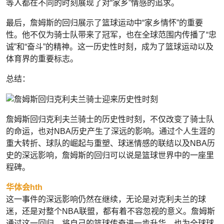
等人都在不同的时刻展现了对“家乡”情感的追求。
最后，詹姆斯的回归展示了篮球运动中“家乡情怀”的重要
性。他不仅为骑士队带来了冠军，也在全球范围内传播了“忠
诚”和“奋斗”的精神。这一历史性时刻，成为了篮球运动以及
体育界的重要标志。
总结：
詹姆斯回归克利夫兰骑士的历史性时刻，不仅改变了骑士队
的命运，也对NBA历史产生了深远的影响。通过个人生涯的
重大转折、球队的崛起与重塑、球迷情感的联结以及NBA历
史的深远影响，詹姆斯的回归可以说是篮球世界中的一座里
程碑。
华体会hth
这一事件的深远影响仍然在继续，无论是对克利夫兰的球
迷，还是对整个NBA联盟，都有着不容忽视的意义。詹姆斯
通过这一回归，将自己的篮球传奇进一步升华，也为全球球