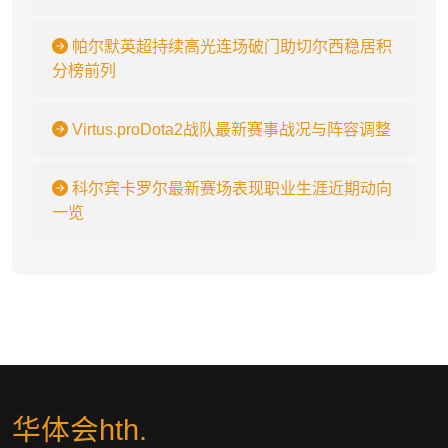
帕尔默英超持续高光连场破门助切尔西稳居积
分榜前列
Virtus.proDota2战队最新赛事战况与阵容调整
科尔宾卡罗尔最新赛场表现职业生涯近期动向
一览
华体会hth
.