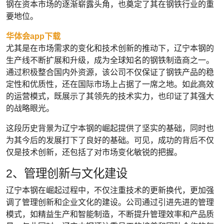
钢在资本市场的逐渐崭露头角，也奠定了其在钢铁行业的重
要地位。
华体会app下载
尤其是在市场需求的变化和技术创新的推动下，辽宁本钢的
生产线不断扩展和升级，成为全球知名的钢铁制造商之一。
通过积极整合国内外资源，该公司不仅保证了钢铁产品的稳
定性和优质性，还在国际市场上占据了一席之地。如此高效
的运营模式，既展示了其领先的技术实力，也印证了其强大
的战略眼光。
这段历史背景为辽宁本钢的崛起提供了坚实的基础，同时也
为其今后的发展打下了良好的基础。可见，成功的背后不仅
仅是技术创新，还包括了对市场变化敏锐的把握。
2、管理创新与文化建设
辽宁本钢在崛起过程中，不仅注重技术的更新换代，更加强
调了管理创新和企业文化的建设。公司通过引进先进的管理
模式，如精益生产和智能制造，不断提升管理效率和产品质