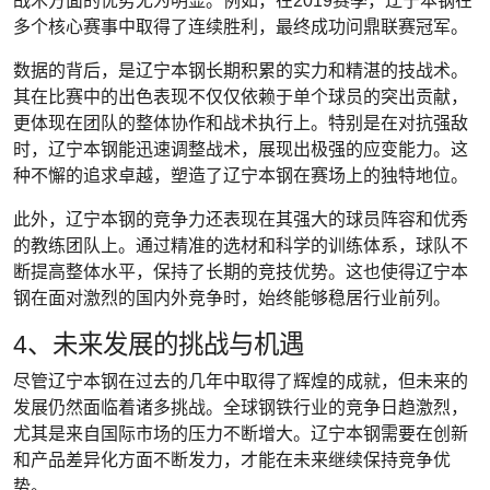
战术方面的优势尤为明显。例如，在2019赛季，辽宁本钢在
多个核心赛事中取得了连续胜利，最终成功问鼎联赛冠军。
数据的背后，是辽宁本钢长期积累的实力和精湛的技战术。
其在比赛中的出色表现不仅仅依赖于单个球员的突出贡献，
更体现在团队的整体协作和战术执行上。特别是在对抗强敌
时，辽宁本钢能迅速调整战术，展现出极强的应变能力。这
种不懈的追求卓越，塑造了辽宁本钢在赛场上的独特地位。
此外，辽宁本钢的竞争力还表现在其强大的球员阵容和优秀
的教练团队上。通过精准的选材和科学的训练体系，球队不
断提高整体水平，保持了长期的竞技优势。这也使得辽宁本
钢在面对激烈的国内外竞争时，始终能够稳居行业前列。
4、未来发展的挑战与机遇
尽管辽宁本钢在过去的几年中取得了辉煌的成就，但未来的
发展仍然面临着诸多挑战。全球钢铁行业的竞争日趋激烈，
尤其是来自国际市场的压力不断增大。辽宁本钢需要在创新
和产品差异化方面不断发力，才能在未来继续保持竞争优
势。