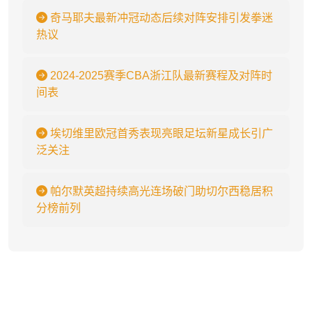
奇马耶夫最新冲冠动态后续对阵安排引发拳迷
热议
2024-2025赛季CBA浙江队最新赛程及对阵时
间表
埃切维里欧冠首秀表现亮眼足坛新星成长引广
泛关注
帕尔默英超持续高光连场破门助切尔西稳居积
分榜前列