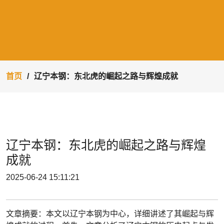
首页
辽宁本钢：东北虎的崛起之路与辉煌成就
辽宁本钢：东北虎的崛起之路与辉煌
成就
2025-06-24 15:11:21
文章摘要：本文以辽宁本钢为中心，详细讲述了其崛起与辉