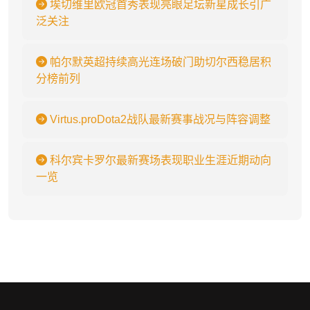
埃切维里欧冠首秀表现亮眼足坛新星成长引广
泛关注
帕尔默英超持续高光连场破门助切尔西稳居积
分榜前列
Virtus.proDota2战队最新赛事战况与阵容调整
科尔宾卡罗尔最新赛场表现职业生涯近期动向
一览