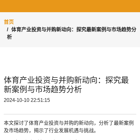
首页
体育产业投资与并购新动向：探究最新案例与市场趋势分
析
体育产业投资与并购新动向：探究最
新案例与市场趋势分析
2024-10-10 22:51:15
本文探讨了体育产业投资与并购的新动向，分析了最新案例
及市场趋势，揭示了行业发展机遇与挑战。