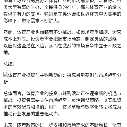
随着全球经济的复苏，体育产业的市场前景被广泛看好。各
类大型赛事的举办、全民健身的推广，都为体育产业的增长
提供了有力的支撑。特别是在奥运会和世界杯等重大赛事的
影响下，市场需求不断扩大。
然而，体育产业也面临着不少挑战，如市场竞争加剧、运营
成本上升等。投资者需要把握市场动态，制定灵活的战略，
以应对这些潜在风险，从而在激烈的市场竞争中立于不败之
地。
总结：
总体而言，体育产业的投资与并购活动正在迎来新的机遇与
挑战。投资者需要关注市场趋势，灵活调整策略，以实现资
本的有效配置和增值。同时，技术革新与数字化转型将成为
推动行业发展的重要驱动力。
未来，随着政策的进一步支持和市场需求的不断增长，体育