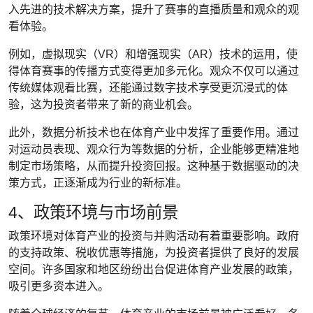
入先进的技术解决方案，提升了赛事的直播质量和观众的观
看体验。
例如，虚拟现实（VR）和增强现实（AR）技术的运用，使
得体育赛事的传播方式变得更加多元化。观众不仅可以通过
传统媒体观看比赛，还能通过数字技术享受更沉浸式的体
验，这为投资者带来了新的商业机会。
此外，数据分析技术也在体育产业中发挥了重要作用。通过
对运动员表现、观众行为等数据的分析，企业能够更精准地
制定市场策略，从而提升投资回报。这种基于数据驱动的决
策方式，正逐渐成为行业的新标准。
4、政策环境与市场前景
政策环境对体育产业的投资与并购活动有着重要影响。政府
的支持政策、税收优惠等措施，为投资者提供了良好的发展
空间。许多国家和地区纷纷出台促进体育产业发展的政策，
吸引更多资本进入。