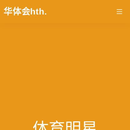
华体会hth
.
体育明星