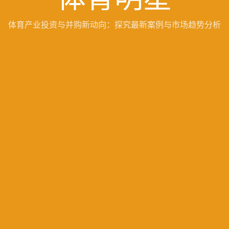
体育产业投资与并购新动向：探究最新案例与市场趋势分析