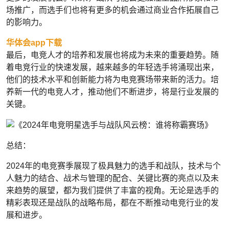
场推广，而选手们也将有更多的机会通过商业合作拓展自己
的影响力。
华体会app下载
最后，电竞人才的培养和发展也将成为未来的重要趋势。随
着电竞行业的快速发展，越来越多的年轻选手将涌现出来，
他们的技术水平和创新能力将为电竞赛场带来新的活力。培
养新一代的电竞人才，推动他们不断进步，将是行业发展的
关键。
总结：
2024年的电竞赛季展现了极具魅力的选手和战队，技术与个
人魅力的结合、战术与管理的配合、关键比赛的亮点以及未
来趋势的展望，都为我们提供了丰富的视角。无论是选手的
精彩表现还是战队的战略布局，都在不断推动电竞行业的发
展和进步。