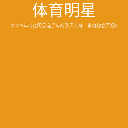
体育明星
《2024年电竞明星选手与战队风云榜：谁将称霸赛场》