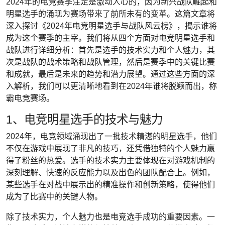
2024年的电竞赛季注定是激动人心的，因为新兴战队崛起和
明星选手的涌现为赛场带来了前所未有的变革。这篇文章将
深入探讨《2024年电竞明星选手与战队风云榜》，揭示谁将
成为这个赛季的主宰。我们将从四个方面对电竞明星选手和
战队进行详细分析：首先是选手的技术实力和个人魅力，其
次是战队的战术策略和战队管理，然后是赛季中的关键比赛
和成就，最后是未来的趋势和潜力展望。通过这些方面的深
入解析，我们可以更清晰地看到在2024年谁将脱颖而出，称
霸电竞赛场。
1、电竞明星选手的技术与魅力
2024年，电竞领域涌现出了一批技术精湛的明星选手，他们
不仅在游戏中展现了非凡的技巧，还凭借独特的个人魅力赢
得了粉丝的热爱。选手的技术实力主要体现在对游戏机制的
深刻理解、快速的反应能力以及出色的团队配合上。例如，
某些选手在对战中展示出的精准操作和创新策略，使得他们
成为了比赛中的关键人物。
除了技术实力，个人魅力也是电竞选手成功的重要因素。一