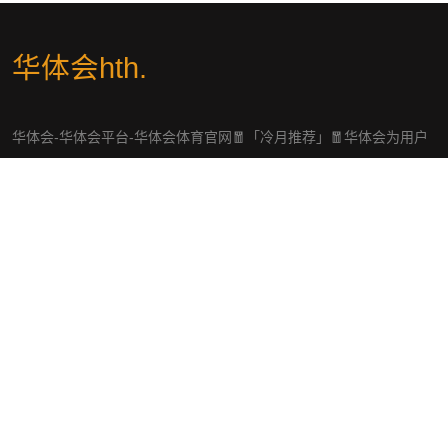
华体会hth
.
华体会-华体会平台-华体会体育官网🧧「冷月推荐」🧧华体会为用户
提供最新的体育赛事和资讯。通过华体会hth官网,您可以获取赛事直
播和专家分析。hth平台致力于提供卓越的用户体验,让您轻松享受体
育乐趣。立即访问华体会官网,开启精彩的体育之旅。
社交平台
导航