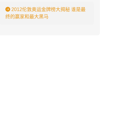
2012伦敦奥运金牌榜大揭秘 谁是最
终的赢家和最大黑马