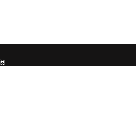
阅
阅我们的邮箱地址以获取最大的活动优惠力度哦!