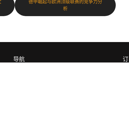
女
德甲崛起与欧洲顶级联赛的竞争力分
析
导航
订
关于华体会hth
体育热点
订
华
体育明星
服务宗旨
h官
互动华体会
供
体会