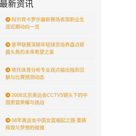
最新资讯
科尔宾卡罗尔最新赛场表现职业生
涯近期动向一览
意甲联赛深耕年轻球员培养盘点崭
露头角的未来希望之星
依托体育分析专业观点输出独到见
解与比赛预测动态
2008北京奥运会CCTV5镜头下的中
国男篮荣耀与挑战
08年奥运会中国女篮崛起之路 重铸
辉煌与梦想的碰撞