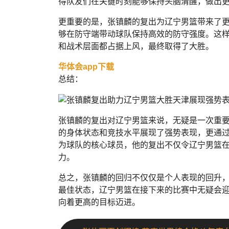
得队友们在关键时刻能够保持头脑清醒，做出
更重要的是，张镇麟的复出为辽宁男篮带来了
够在防守端带动球队保持高效的防守强度。这
和战术层面都占据上风，最终取得了大胜。
华体会app下载
总结：
张镇麟的复出对辽宁男篮来说，无疑是一次重
的身体状态和竞技水平展现了强势表现，更通
为球队的核心球员，他的复出不仅令辽宁男篮
力。
总之，张镇麟的回归不仅仅是个人表现的回升
最佳状态，辽宁男篮在接下来的比赛中无疑会
向着更高的目标迈进。