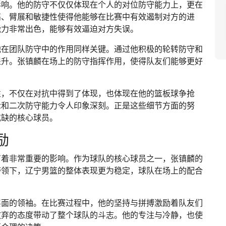
影响。他的防守不仅仅体现在个人的对位防守能力上，更在
高、臂展和敏捷性使得他能够在比赛中有效遏制对方的进
能力非常出色，能够有效逼迫对方失误。
他在团队防守中的作用同样关键。通过他积极的轮转防守和
提升。张镇麟在场上的防守指挥作用，使得队友们能够更好
性，不仅在对抗中得到了体现，也体现在他的篮板球争抢
抢和二次防守能力令人印象深刻。正是这些细节方面的努
或缺的核心球员。
励
有着非常重要的影响。作为球队的核心球员之一，张镇麟的
带领下，辽宁男篮的整体表现更为稳定，球队在场上的配合
层面的领袖。在比赛过程中，他的坚持与拼搏激励着队友们
放弃的态度带动了整个球队的斗志。他的专注与冷静，也使