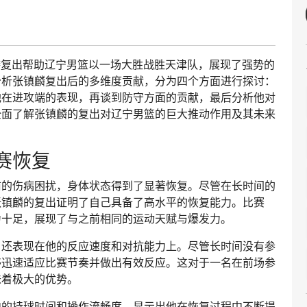
镇麟复出帮助辽宁男篮以一场大胜战胜天津队，展现了强势的
分析张镇麟复出后的多维度贡献，分为四个方面进行探讨：
他在进攻端的表现，再谈到防守方面的贡献，最后分析他对
全面了解张镇麟的复出对辽宁男篮的巨大推动作用及其未来
赛恢复
前的伤病困扰，身体状态得到了显著恢复。尽管在长时间的
张镇麟的复出证明了自己具备了高水平的恢复能力。比赛
力十足，展现了与之前相同的运动天赋与爆发力。
，还表现在他的反应速度和对抗能力上。尽管长时间没有参
够迅速适应比赛节奏并做出有效反应。这对于一名在前场参
味着极大的优势。
中的持球时间和操作流畅度，显示出他在恢复过程中不断提