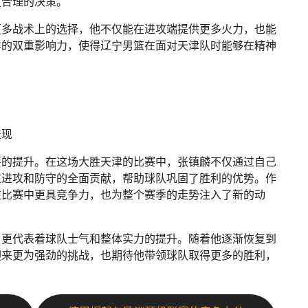
更合理的决策。
更多战术上的选择，他不仅能在进攻端提供更多火力，也能
样的双重影响力，使得辽宁男篮在面对天津队时能够在精神
要的提升。在这场大胜天津的比赛中，张镇麟不仅通过自己
过进攻和防守的全面贡献，帮助球队巩固了胜利的优势。作
在比赛中更具竞争力，也为整个赛季的走势注入了新的动
，更代表着球队士气和整体实力的提升。随着他逐渐恢复到
迎来更为强劲的挑战，也期待他带领球队取得更多的胜利，