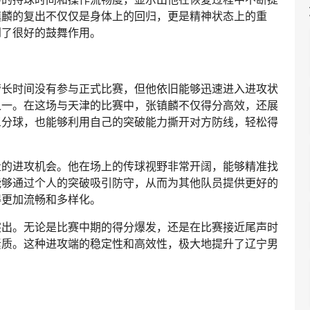
镇麟的复出不仅仅是身体上的回归，更是精神状态上的重
到了很好的鼓舞作用。
管长时间没有参与正式比赛，但他依旧能够迅速进入进攻状
之一。在这场与天津的比赛中，张镇麟不仅得分高效，还展
三分球，也能够利用自己的突破能力撕开对方防线，轻松得
量的进攻机会。他在场上的传球视野非常开阔，能够精准找
能够通过个人的突破吸引防守，从而为其他队员提供更好的
得更加流畅和多样化。
突出。无论是比赛中期的得分爆发，还是在比赛接近尾声时
素质。这种进攻端的稳定性和高效性，极大地提升了辽宁男