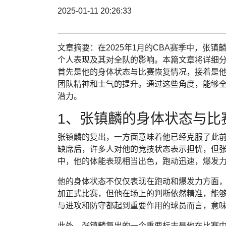
2025-01-11 20:26:33
文章摘要：在2025年1月的CBA赛季中，张
个人表现及其对全队的影响。本篇文章将详细
首先是他的身体状态与比赛恢复情况，接着是
团队精神和士气的提升。通过这些角度，能够
潜力。
1、张镇麟的身体状态与比
张镇麟的复出，一方面意味着他已经克服了此
缺席后，许多人对他的竞技状态表示担忧，但
中，他的体能表现相当出色，跑动迅速，爆发
他的身体状态不仅仅表现在跑动和爆发力方面
加正式比赛，但他在场上的判断依然精准，能
与进攻和防守都起到重要作用的球员而言，意
此外，张镇麟复出的一个重要标志是他在比赛