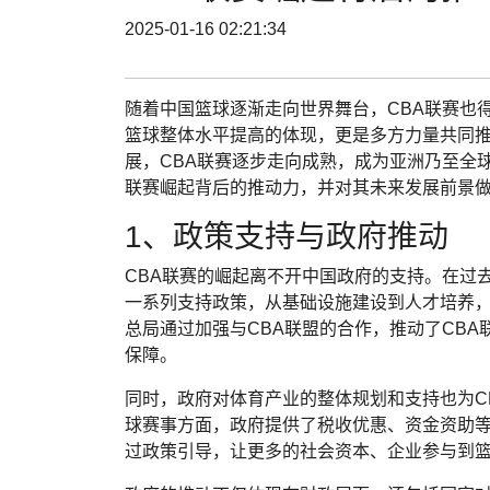
2025-01-16 02:21:34
随着中国篮球逐渐走向世界舞台，CBA联赛也
篮球整体水平提高的体现，更是多方力量共同
展，CBA联赛逐步走向成熟，成为亚洲乃至全
联赛崛起背后的推动力，并对其未来发展前景
1、政策支持与政府推动
CBA联赛的崛起离不开中国政府的支持。在过
一系列支持政策，从基础设施建设到人才培养
总局通过加强与CBA联盟的合作，推动了CB
保障。
同时，政府对体育产业的整体规划和支持也为C
球赛事方面，政府提供了税收优惠、资金资助等
过政策引导，让更多的社会资本、企业参与到