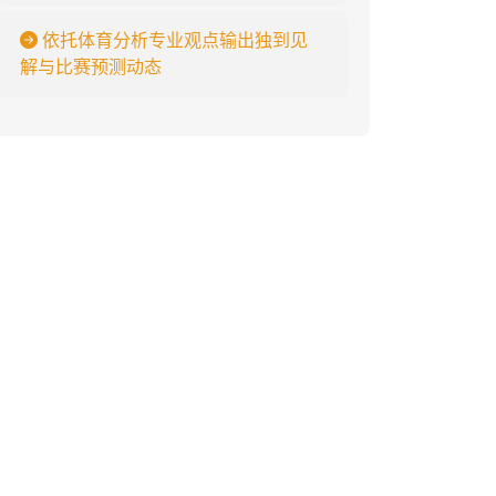
依托体育分析专业观点输出独到见
解与比赛预测动态