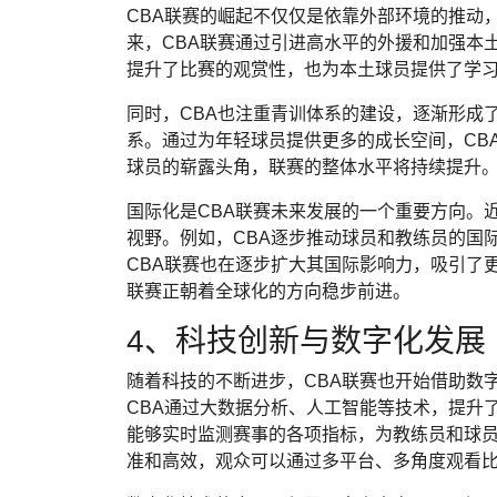
CBA联赛的崛起不仅仅是依靠外部环境的推动
来，CBA联赛通过引进高水平的外援和加强本
提升了比赛的观赏性，也为本土球员提供了学
同时，CBA也注重青训体系的建设，逐渐形成
系。通过为年轻球员提供更多的成长空间，CB
球员的崭露头角，联赛的整体水平将持续提升
国际化是CBA联赛未来发展的一个重要方向。
视野。例如，CBA逐步推动球员和教练员的国
CBA联赛也在逐步扩大其国际影响力，吸引了
联赛正朝着全球化的方向稳步前进。
4、科技创新与数字化发展
随着科技的不断进步，CBA联赛也开始借助数
CBA通过大数据分析、人工智能等技术，提升
能够实时监测赛事的各项指标，为教练员和球
准和高效，观众可以通过多平台、多角度观看