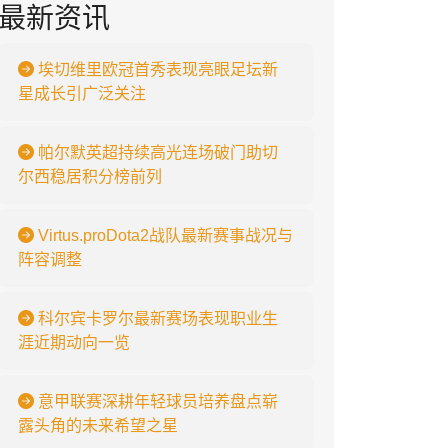
最新资讯
埃切维里欧冠首秀表现亮眼足坛新
星成长引广泛关注
帕尔默英超持续高光连场破门助切
尔西稳居积分榜前列
Virtus.proDota2战队最新赛事战况与
阵容调整
科尔宾卡罗尔最新赛场表现职业生
涯近期动向一览
意甲联赛深耕年轻球员培养盘点崭
露头角的未来希望之星