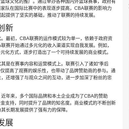
对篮球文化的推广。通过举办各种国内外篮球赛事，政府有
家队在国际比赛中的表现逐步提高，CBA联赛的影响力
崛起提供了坚实的基础，推动了联赛的持续发展。
创新
化。最初，CBA联赛的运作模式较为单一，依赖于政府资
A联赛开始通过多元化的收入渠道实现自我发展。例如，
多元化方式，逐步打造出了一个可持续发展的商业模式。
尤其是在赛事内容和运营模式上。联赛引入了诸如“季后
这不仅提高了观赛的娱乐性，也带动了品牌赞助商的参与。通
性，还增强了与观众之间的互动，进一步加深了粉丝的忠
。近年来，多个国际品牌和本土企业成为了CBA的赞助
资金支持，同时提升了品牌的知名度。商业模式的不断创新
为其长期发展提供了强有力的保障。
发展