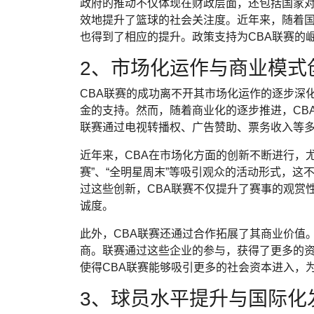
政府的推动不仅体现在财政层面，还包括国家
效地提升了篮球的社会关注度。近年来，随着国
也得到了相应的提升。政策支持为CBA联赛的
2、市场化运作与商业模式
CBA联赛的成功离不开其市场化运作的逐步深
金的支持。然而，随着商业化的逐步推进，CB
联赛通过电视转播权、广告赞助、票务收入等
近年来，CBA在市场化方面的创新不断进行，
赛”、“全明星周末”等吸引观众的活动形式，
过这些创新，CBA联赛不仅提升了赛事的观赏
诚度。
此外，CBA联赛还通过合作拓展了其商业价值
商。联赛通过这些企业的参与，获得了更多的
使得CBA联赛能够吸引更多的社会资本进入，
3、球员水平提升与国际化