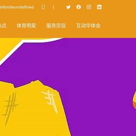
|
infantileundefined
热点
体育明星
服务宗旨
互动华体会