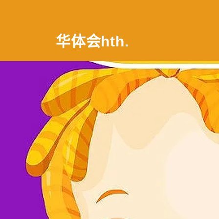
华体会hth
.