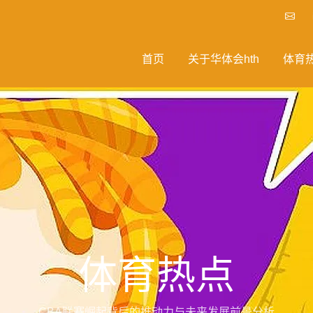
首页
关于华体会hth
体育
体育热点
CBA联赛崛起背后的推动力与未来发展前景分析