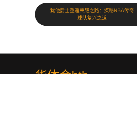
犹他爵士重返荣耀之路：探秘NBA传奇
球队复兴之道
华体会hth
.
华体会-华体会平台-华体会体育官网🧧「冷月推荐」🧧
体会为用户提供最新的体育赛事和资讯。通过华体会ht
网,您可以获取赛事直播和专家分析。hth平台致力于提
卓越的用户体验,让您轻松享受体育乐趣。立即访问华
官网,开启精彩的体育之旅。