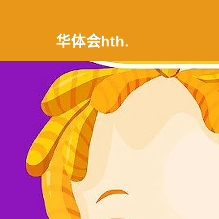
华体会hth
.