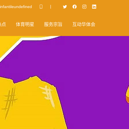
|
infantileundefined
热点
体育明星
服务宗旨
互动华体会