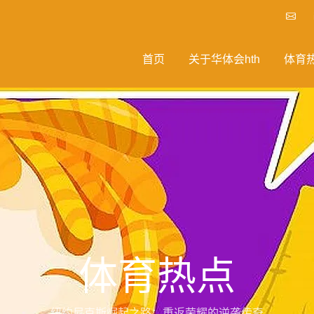
首页
关于华体会hth
体育
体育热点
纽约尼克斯崛起之路：重返荣耀的逆袭传奇