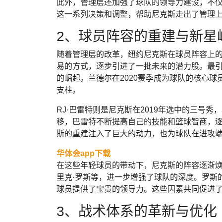
此外，管理层还加强了球队的领导力建设，不
这一系列决策和调整，帮助尼克斯走出了管理
2、球员阵容的重建与新星
随着管理层的改革，纽约尼克斯在球员阵容上的
易的方式，逐步引进了一批未来的潜力股。最引
的崛起。兰德尔在2020赛季成为球队的核心
支柱。
RJ·巴雷特则是尼克斯在2019年选中的三号
移，巴雷特不断提高自己的技能和篮球智商，
斯的重建注入了巨大的动力，也为球队在进攻
华体会app下载
在这些年轻球员的带动下，尼克斯的阵容逐渐
里克·罗斯等，进一步增强了球队的深度。罗斯
球员提供了宝贵的领导力。这些因素共同促进
3、战术体系的革新与优化