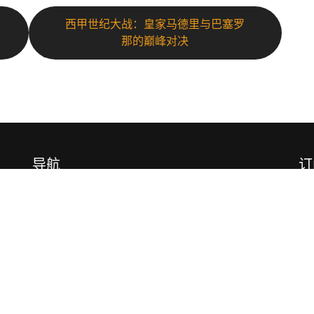
西甲世纪大战：皇家马德里与巴塞罗
那的巅峰对决
导航
订
关于华体会hth
体育热点
订
华
体育明星
服务宗旨
h官
互动华体会
供
体会