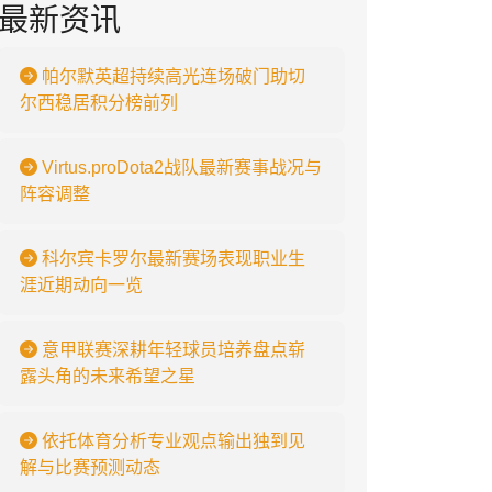
最新资讯
帕尔默英超持续高光连场破门助切
尔西稳居积分榜前列
Virtus.proDota2战队最新赛事战况与
阵容调整
科尔宾卡罗尔最新赛场表现职业生
涯近期动向一览
意甲联赛深耕年轻球员培养盘点崭
露头角的未来希望之星
依托体育分析专业观点输出独到见
解与比赛预测动态