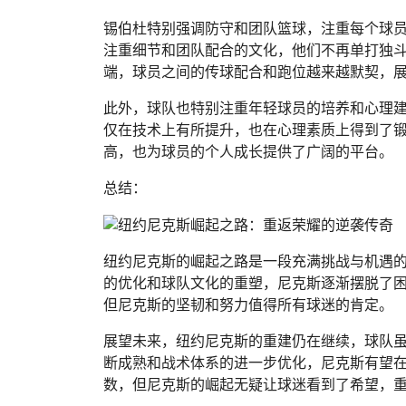
锡伯杜特别强调防守和团队篮球，注重每个球
注重细节和团队配合的文化，他们不再单打独
端，球员之间的传球配合和跑位越来越默契，
此外，球队也特别注重年轻球员的培养和心理
仅在技术上有所提升，也在心理素质上得到了
高，也为球员的个人成长提供了广阔的平台。
总结：
纽约尼克斯的崛起之路是一段充满挑战与机遇
的优化和球队文化的重塑，尼克斯逐渐摆脱了
但尼克斯的坚韧和努力值得所有球迷的肯定。
展望未来，纽约尼克斯的重建仍在继续，球队
断成熟和战术体系的进一步优化，尼克斯有望
数，但尼克斯的崛起无疑让球迷看到了希望，