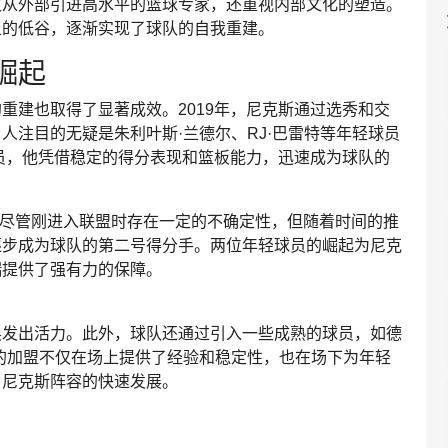
仅从外部引进高水平的篮球专家，还重视内部文化的塑造。
上的低谷，逐渐实现了球队的自我重建。
崛起
重建也取得了显著成效。2019年，尼克斯通过选秀和交
人注目的无疑是朱利叶斯·兰德尔、RJ·巴雷特等年轻球员
球员，他凭借稳定的得分表现和篮板能力，迅速成为球队的
秀，尽管刚进入联盟时存在一定的不确定性，但随着时间的推
逐步成为球队的第二号得分手。两位年轻球员的崛起为尼克
端提供了强有力的保障。
焕发出活力。此外，球队还通过引入一些成熟的球员，如德
的加盟不仅在场上提供了经验和稳定性，也在场下为年轻
了尼克斯阵容的快速发展。