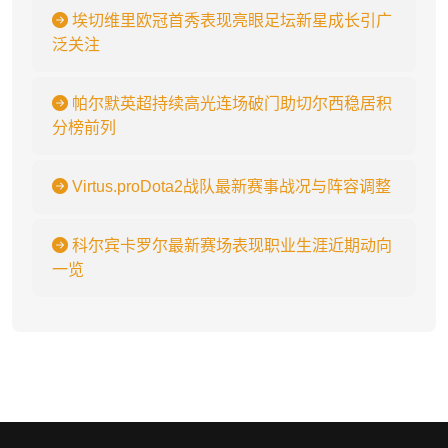
埃切维里欧冠首秀表现亮眼足坛新星成长引广
泛关注
帕尔默英超持续高光连场破门助切尔西稳居积
分榜前列
Virtus.proDota2战队最新赛事战况与阵容调整
科尔宾卡罗尔最新赛场表现职业生涯近期动向
一览