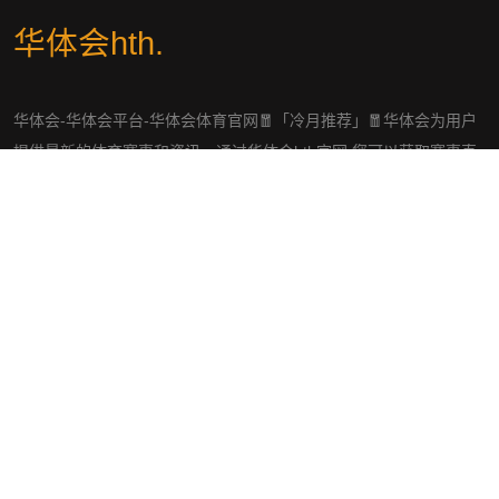
华体会hth
.
华体会-华体会平台-华体会体育官网🧧「冷月推荐」🧧华体会为用户
提供最新的体育赛事和资讯。通过华体会hth官网,您可以获取赛事直
播和专家分析。hth平台致力于提供卓越的用户体验,让您轻松享受体
育乐趣。立即访问华体会官网,开启精彩的体育之旅。
社交平台
导航
关于华体会hth
体育热点