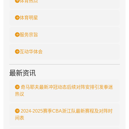
体育热点
体育明星
服务宗旨
互动华体会
最新资讯
奇马耶夫最新冲冠动态后续对阵安排引发拳迷
热议
2024-2025赛季CBA浙江队最新赛程及对阵时
间表