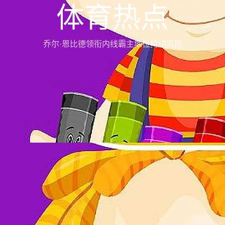
体育热点
乔尔·恩比德领衔内线霸主地位持续巩固