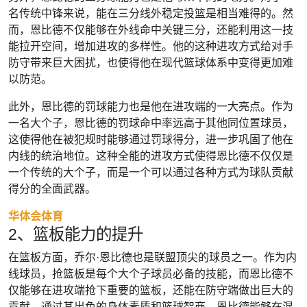
名传统中锋来说，能在三分线外稳定投篮是相当难得的。然
而，恩比德不仅能够在外线命中关键三分，还能利用这一技
能拉开空间，增加进攻的多样性。他的这种进攻方式给对手
防守带来巨大困扰，也使得他在现代篮球体系中变得更加难
以防范。
此外，恩比德的罚球能力也是他在进攻端的一大亮点。作为
一名大个子，恩比德的罚球命中率远高于其他同位置球员，
这使得他在被犯规时能够通过罚球得分，进一步巩固了他在
内线的统治地位。这种全能的进攻方式使得恩比德不仅仅是
一个传统的大个子，而是一个可以通过各种方式为球队贡献
得分的全面武器。
华体会体育
2、篮板能力的提升
在篮板方面，乔尔·恩比德也是联盟顶尖的球员之一。作为内
线球员，抢篮板是每个大个子球员必备的技能，而恩比德不
仅能够在进攻端抢下重要的篮板，还能在防守端做出巨大的
贡献。通过其出色的身体素质和篮球智商，恩比德能够在混