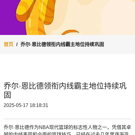
首页
乔尔·恩比德领衔内线霸主地位持续巩固
乔尔·恩比德领衔内线霸主地位持续巩
固
2025-05-17 18:18:31
乔尔·恩比德作为NBA现代篮球的标志性人物之一，凭借其卓
越的内线表现和全面的篮球技巧，已经在过去几年里逐渐巩