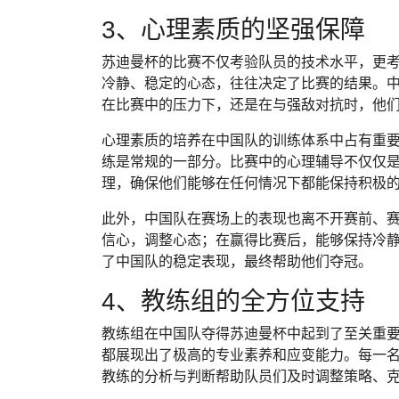
3、心理素质的坚强保障
苏迪曼杯的比赛不仅考验队员的技术水平，更
冷静、稳定的心态，往往决定了比赛的结果。
在比赛中的压力下，还是在与强敌对抗时，他
心理素质的培养在中国队的训练体系中占有重
练是常规的一部分。比赛中的心理辅导不仅仅
理，确保他们能够在任何情况下都能保持积极
此外，中国队在赛场上的表现也离不开赛前、
信心，调整心态；在赢得比赛后，能够保持冷
了中国队的稳定表现，最终帮助他们夺冠。
4、教练组的全方位支持
教练组在中国队夺得苏迪曼杯中起到了至关重
都展现出了极高的专业素养和应变能力。每一
教练的分析与判断帮助队员们及时调整策略、