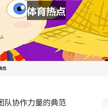
典范
团队协作力量的典范