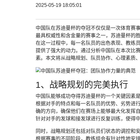
2025-05-19 18:05:01
中国队在苏迪曼杯的夺冠不仅仅是一次体育赛
最具权威性和含金量的赛事之一，苏迪曼杯的
在这一过程中，每一名队员的出色表现、教练
提供了强大的动力。通过分析中国队在本次比
素。本文将从战略规划、队员协作、心理素质
1、战略规划的完美执行
中国队能够成功夺得苏迪曼杯的一个关键因素
根据对手的特点和每一名队员的优势、劣势进
确的方向，确保他们在赛场上能够最大化发挥
针对对手的发球和接发球进行反复训练，使得
同时，战略规划还包括对队员们状态的调控和
根据赛事的不同阶段，教练组会有针对性地安