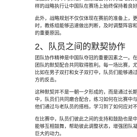
样的战略执行让中国队在赛场上始终保持着良
此外，战略规划不仅仅体现在赛前的准备上，
时，教练组能够迅速做出判断，及时调整阵容
的重要原因。
2、队员之间的默契协作
团队协作精神是中国队夺冠的重要因素之一。
团队的默契配合共同取得胜利。每一场比赛，
比如在男子双打和女子双打中，队员们能够通
方的反击。
这种默契并不是一朝一夕形成的，而是通过长
中，队员们共同磨合配合，练习如何在比赛中
他们通过与老队员的搭档，学习到了如何应对
在比赛中，队员们彼此之间的支持和鼓励也是
能够互相鼓舞，帮助彼此调整状态，增强团队
巨大的动力。