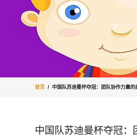
首页
中国队苏迪曼杯夺冠：团队协作力量的
中国队苏迪曼杯夺冠：