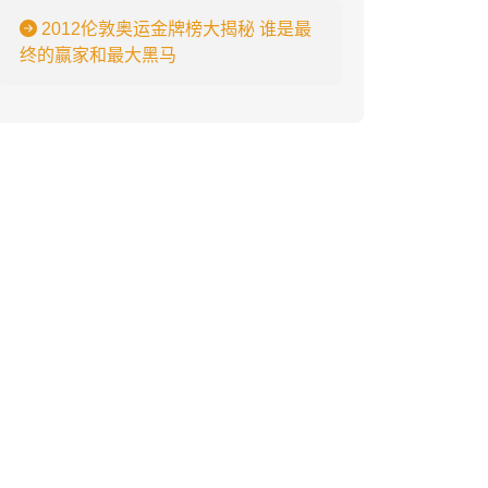
2012伦敦奥运金牌榜大揭秘 谁是最
终的赢家和最大黑马