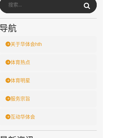
导航
关于华体会hth
体育热点
体育明星
服务宗旨
互动华体会