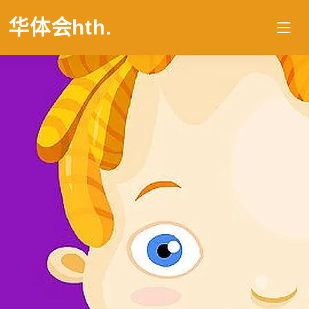
华体会hth
.