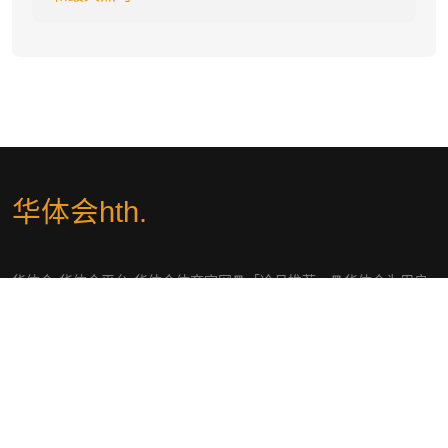
华体会hth
.
华体会-华体会平台-华体会体育官网🧧「冷月推荐」🧧华体会为用户
提供最新的体育赛事和资讯。通过华体会hth官网,您可以获取赛事直
播和专家分析。hth平台致力于提供卓越的用户体验,让您轻松享受体
育乐趣。立即访问华体会官网,开启精彩的体育之旅。
社交平台