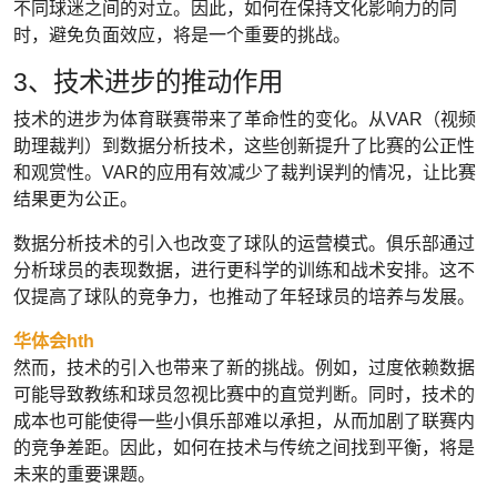
不同球迷之间的对立。因此，如何在保持文化影响力的同
时，避免负面效应，将是一个重要的挑战。
3、技术进步的推动作用
技术的进步为体育联赛带来了革命性的变化。从VAR（视频
助理裁判）到数据分析技术，这些创新提升了比赛的公正性
和观赏性。VAR的应用有效减少了裁判误判的情况，让比赛
结果更为公正。
数据分析技术的引入也改变了球队的运营模式。俱乐部通过
分析球员的表现数据，进行更科学的训练和战术安排。这不
仅提高了球队的竞争力，也推动了年轻球员的培养与发展。
华体会hth
然而，技术的引入也带来了新的挑战。例如，过度依赖数据
可能导致教练和球员忽视比赛中的直觉判断。同时，技术的
成本也可能使得一些小俱乐部难以承担，从而加剧了联赛内
的竞争差距。因此，如何在技术与传统之间找到平衡，将是
未来的重要课题。