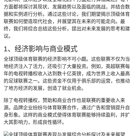
方面都将探讨其现状、发展趋势以及面临的挑战，并结合数
据和实例进行分析。通过这些讨论，我们期望揭示顶级体育
联赛如何塑造现代社会，并展望其在未来的可能走向。最
终，我们将综合总结这些分析，提出对未来发展的思考和建
议。
1、经济影响与商业模式
全球顶级体育联赛的经济影响不可小觑。这些联赛不仅为当
地经济注入了活力，还吸引了大量投资。例如，英超联赛每
年的电视转播权收入达到数十亿英镑，成为世界上收入最高
的足球联赛之一。这些资金不仅用于俱乐部的运营，也推动
了地方经济的发展，创造了就业机会。
除了电视转播权，赞助和商业合作也是联赛的重要收入来
源。品牌企业纷纷与体育联赛合作，通过广告和营销提升自
身形象。这样的商业模式使得体育联赛能够持续盈利，并扩
大其影响力，形成良性循环。