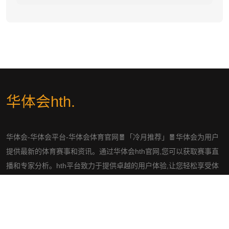
华体会hth
.
华体会-华体会平台-华体会体育官网🧧「冷月推荐」🧧华体会为用户
提供最新的体育赛事和资讯。通过华体会hth官网,您可以获取赛事直
播和专家分析。hth平台致力于提供卓越的用户体验,让您轻松享受体
育乐趣。立即访问华体会官网,开启精彩的体育之旅。
社交平台